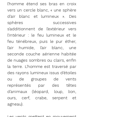
l’homme étend ses bras en croix 
vers un cercle blanc, « une sphère 
d’air blanc et lumineux ». Des 
sphères successives 
s’additionnent de l’extérieur vers 
l’intérieur : le feu lumineux et le 
feu ténébreux, puis le pur éther, 
l’air humide, l’air blanc, une 
seconde couche aérienne habitée 
de nuages sombres ou clairs, enfin 
la terre. L’homme est traversé par 
des rayons lumineux issus d’étoiles 
ou de groupes de vents 
représentés par des têtes 
d’animaux (léopard, loup, lion, 
ours, cerf, crabe, serpent et 
agneau). 
Les vents mettent en mouvement 