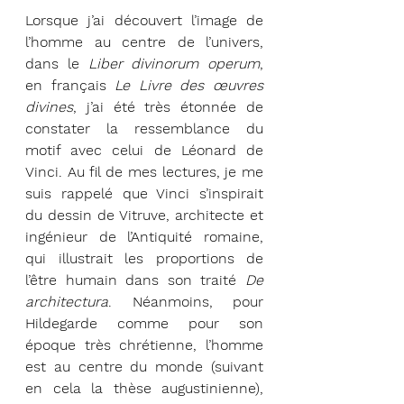
Lorsque j’ai découvert l’image de 
l’homme au centre de l’univers, 
dans le 
Liber divinorum operum
, 
en français 
Le Livre des œuvres 
divines
, j’ai été très étonnée de 
constater la ressemblance du 
motif avec celui de Léonard de 
Vinci. Au fil de mes lectures, je me 
suis rappelé que Vinci s’inspirait 
du dessin de Vitruve, architecte et 
ingénieur de l’Antiquité romaine, 
qui illustrait les proportions de 
l’être humain dans son traité 
De 
architectura
. Néanmoins, pour 
Hildegarde comme pour son 
époque très chrétienne, l’homme 
est au centre du monde (suivant 
en cela la thèse augustinienne), 