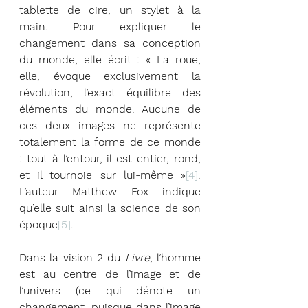
tablette de cire, un stylet à la 
main. Pour expliquer le 
changement dans sa conception 
du monde, elle écrit : « La roue, 
elle, évoque exclusivement la 
révolution, l’exact équilibre des 
éléments du monde. Aucune de 
ces deux images ne représente 
totalement la forme de ce monde 
: tout à l’entour, il est entier, rond, 
et il tournoie sur lui-même »
[4]
. 
L’auteur Matthew Fox indique 
qu’elle suit ainsi la science de son 
époque
[5]
. 
Dans la vision 2 du 
Livre
, l’homme 
est au centre de l’image et de 
l’univers (ce qui dénote un 
changement, puisque dans l’image 