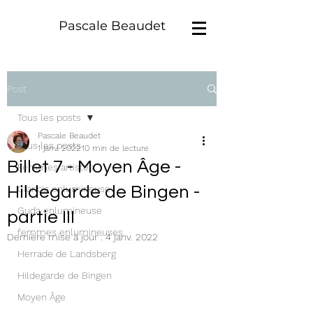
Pascale Beaudet
Post
Tous les posts
Pascale Beaudet
Tous les posts
1 janv. 2022
10 min de lecture
Billet 7 - Moyen Âge -
Femmes artistes
Hildegarde de Bingen -
Claricia enlumineuse
Guda enlumineuse
partie III
femmes enlumineuses
Dernière mise à jour :
4 janv. 2022
Herrade de Landsberg
Hildegarde de Bingen
Moyen Âge