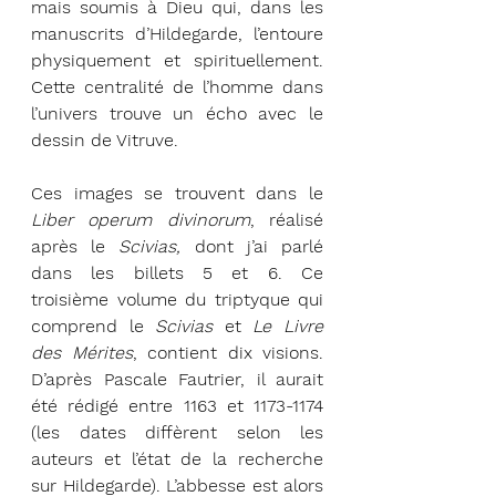
mais soumis à Dieu qui, dans les 
manuscrits d’Hildegarde, l’entoure 
physiquement et spirituellement. 
Cette centralité de l’homme dans 
l’univers trouve un écho avec le 
dessin de Vitruve. 
Ces images se trouvent dans le 
Liber operum divinorum
, réalisé 
après le 
Scivias, 
dont j’ai parlé 
dans les billets 5 et 6. Ce 
troisième volume du triptyque qui 
comprend le 
Scivias 
et 
Le Livre 
des Mérites
, contient dix visions. 
D’après Pascale Fautrier, il aurait 
été rédigé entre 1163 et 1173-1174 
(les dates diffèrent selon les 
auteurs et l’état de la recherche 
sur Hildegarde). L’abbesse est alors 