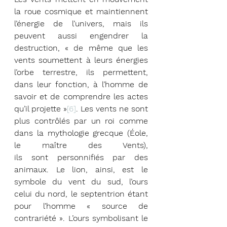
la roue cosmique et maintiennent 
l’énergie de l’univers, mais ils 
peuvent aussi engendrer la 
destruction, « de même que les 
vents soumettent à leurs énergies 
l’orbe terrestre, ils permettent, 
dans leur fonction, à l’homme de 
savoir et de comprendre les actes 
qu’il projette »
[6]
. Les vents ne sont 
plus contrôlés par un roi comme 
dans la mythologie grecque (Éole, 
le maître des Vents),                                                                                                                                                                                                                                                                                         
ils sont personnifiés par des 
animaux. Le lion, ainsi, est le 
symbole du vent du sud, l’ours 
celui du nord, le septentrion étant 
pour l’homme « source de 
contrariété ». L’ours symbolisant le 