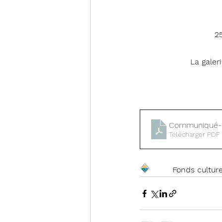
25
 La gale
Communiqué-
Télécharger PDF
 Fonds cultur