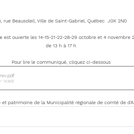
, rue Beausoleil, Ville de Saint-Gabriel, Québec  J0K 2N0
rie est ouverte les 14-15-21-22-28-29 octobre et 4 novembre 
de 13 h à 17 h
Pour lire le communiqué, cliquez ci-dessous
rev
.pdf
 • 143KB
e et patrimoine de la Municipalité régionale de comté de d’A