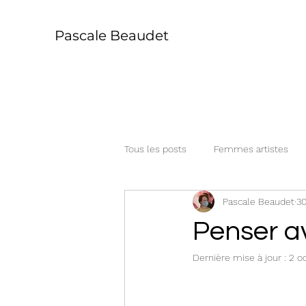
Pascale Beaudet
Tous les posts
Femmes artistes
Pascale Beaudet
30
Herrade de Landsberg
Hildeg
Penser av
Dernière mise à jour :
2 o
Christine de Pizan