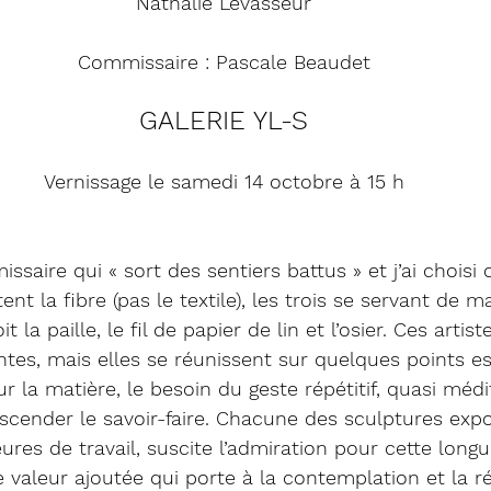
Nathalie Levasseur
Commissaire : Pascale Beaudet
GALERIE YL-S
Vernissage le samedi 14 octobre à 15 h
ssaire qui « sort des sentiers battus » et j’ai choisi 
tent la fibre (pas le textile), les trois se servant de m
t la paille, le fil de papier de lin et l’osier. Ces artis
ntes, mais elles se réunissent sur quelques points ess
r la matière, le besoin du geste répétitif, quasi médita
scender le savoir-faire. Chacune des sculptures expo
res de travail, suscite l’admiration pour cette longu
valeur ajoutée qui porte à la contemplation et la réf