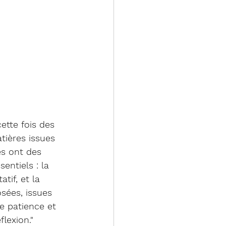
cette fois des 
atières issues 
tes ont des 
entiels : la 
tif, et la 
sées, issues 
e patience et 
lexion."