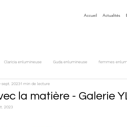
Accueil
Actualités
Claricia enlumineuse
Guda enlumineuse
femmes enlum
 sept. 2023
1 min de lecture
arde de Bingen
Moyen Âge
Scivias
Monographie
ec la matière - Galerie Y
ct. 2023